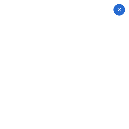
登录平台
✕
充值榜单 进展梳理 - 博彩
论坛排名
2026-06-15
博彩论坛排名
行业资讯
FAQ